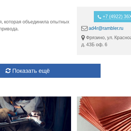
+7 (4922) 3
 которая объединила опытных
ad4r@rambler.ru
привода.
Фрязино, ул. Красно
д. 43Б оф. 6
Показать ещё