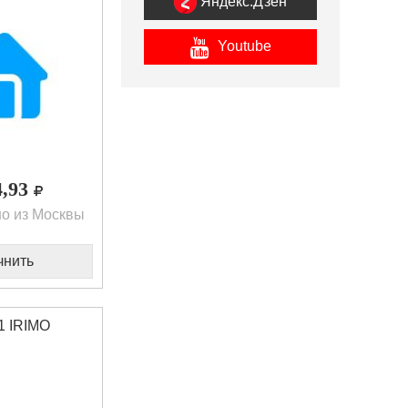
Яндекс.Дзен
Youtube
4,93
о из Москвы
чнить
1 IRIMO