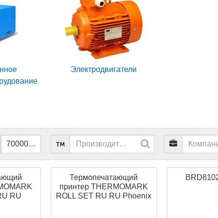
нное
Электродвигатели
орудование
ающий
Термопечатающий
BRD810
RMOMARK
принтер THERMOMARK
RU RU
ROLL SET RU RU Phoenix
t 5147211
contact 5147222