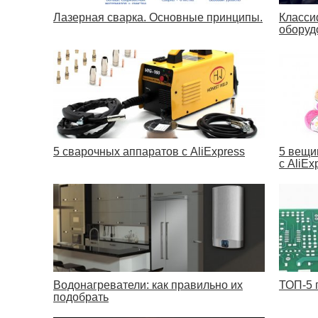
Лазерная сварка. Основные принципы.
Класси
оборуд
5 сварочных аппаратов с AliExpress
5 вещи
с AliEx
Водонагреватели: как правильно их
ТОП-5 
подобрать