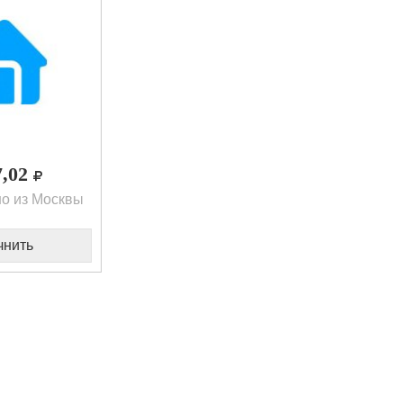
7,02
о из Москвы
чнить