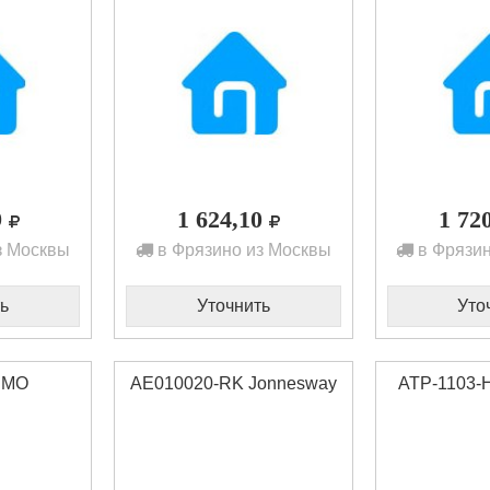
9
1 624,10
1 72
з Москвы
в Фрязино из Москвы
в Фрязин
ь
Уточнить
Уто
RIMO
AE010020-RK Jonnesway
АТР-1103-