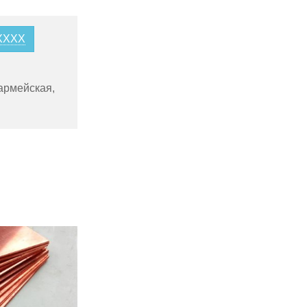
6XXXX
армейская,